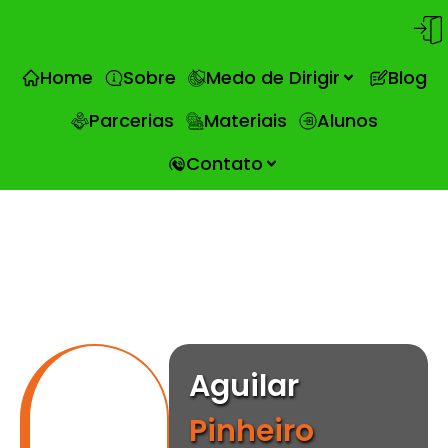
Home
Sobre
Medo de Dirigir
Blog
Parcerias
Materiais
Alunos
Contato
Aguilar
Pinheiro