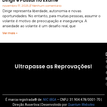
Dirigir e Passar no Exame
novembro 17, 2025
Nenhum comentário
Dirigir representa liberdade, autonomia e novas
oportunidades. No entanto, para muitas pessoas, assumir o
volante é motivo de preocupação e insegurança. A
ansiedade ao volante é um desafio real, que
Ver mais »
Ultrapasse as Reprovações!
É marca registrada® de:
NIC IBGA
– CNPJ: 31.904.478/0001-70 |
Direção Assertiva | Desenvolvido por
Quantum Websites